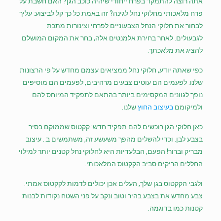
אתה רוצה להתמקד בפרח ייחודי שיהיה כוכב הגן? האם חשבת על
פרח מלאכותי מחלוקי נחל לגינה? זה באמת כל כך קל לביצוע: עליך
לבחור את חלוקי הנחל הצבעוניים לפרחי וצינורות מתכת
לגבעולים. לאחר בחירת אלמנטים אלה, בחר את המקום המושלם
להציג את מלאכתך.
כפי שאתה יודע, חלוקי נחל ממציאים עצמם מחדש על פי הרצונות
שלנו. לפעמים הם עוטים צבעים מרהיבים, לפעמים הם מוסיפים
נופך לגוונים המקסימים ביותר בהתאם לתפקיד המיוחס להם
ולמיקומם
בעיצוב החוץ
שלנו.
כאן חלוקי הגן רוכשים להם תפקיד חדש: קקטוס שממוקם בסיר
בצבע לבן. וכדי להשלים מהפך משעשע זה, משתמשים ב.. עיצוב
מבריק וברור! הפעם, הבלעדיות היא לחלוקי נחל קטנים יותר למילוי
החללים הריקים סביב הקקטוס המלאכותי.
ולגבי הקקטוס בגן שלך, העלים אכן יכולים לדמות לקקטוס אמתי.
צבע מחדש את בצבע בהיר וטוב ונקב על פני השטח נקודות לבנות
קטנות כמו בדוגמה.