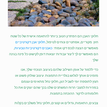
הוסף קו תחתון לקישורים
format_underlined
סמן קישורים
font_download
לאפס
cached
את
השארת משוב
כל
האפשרויות
הצהרת נגישות
חלוקי האבן הם הפתרון הטוב ביותר להתאמה אישית של כל שטח
חוץ. מקוריים, אסתטיים ונוחים לטיפול,
חלוקי אבן דקורטיביים
מאפשרים הצצה לנכס דקו אמתי.
כאבנים דקורטיביות טבעיות
,
הם מאפשרים לך ליצור עבודות יוצאות דופן לקישוט כל פינה בגינה
שלך.
כדי ללמוד על אופן השילוב שלהם בעיצוב הנוכחי שלך, אנו
מזמינים אותך לגלוש בגלריית התמונות. עיצוב שולחן פשוט או
חצץ לתוספת יופי לשביל הגן, חלוקי נחל מתאימים עצמם
במהירות למצבי הרוח המשתנים שלנו בכך שהם יוצקים את כל
חלומותינו לדקור. ההוכחה בתמונות.
צבעים, התאמות, גדולים או קטנים, חלוקי נחל משלבים בקלות