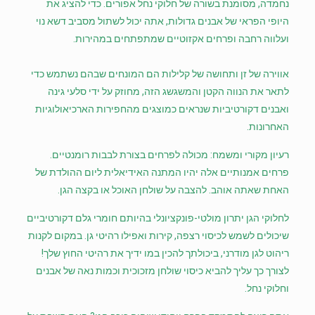
נחמדה, מסומנת בשורה של חלוקי נחל אפורים. כדי להציג את
היופי הפראי של אבנים גדולות, אתה יכול לשתול מסביב דשא נוי
ועלווה רחבה ופרחים אקזוטיים שמתפתחים במהירות.
אווירה של זן ותחושה של קלילות הם המונחים שבהם נשתמש כדי
לתאר את הנווה הקטן והמשגשג הזה, מחוזק על ידי סלעי גינה
ואבנים דקורטיביות שנראים כמוצגים מהחפירות הארכיאולוגיות
האחרונות.
רעיון מקורי ומשמח: מכולה לפרחים בצורת לבבות רומנטיים.
פרחים אמנותיים אלה יהיו המתנה האידיאלית ליום ההולדת של
האחת שאתה אוהב. להצבה על שולחן האוכל או בקצה הגן.
לחלוקי הגן יתרון מולטי-פונקציונלי בהיותם חומרי גלם דקורטיביים
שיכולים לשמש לכיסוי רצפה, קירות ואפילו רהיטי גן. במקום לקנות
ריהוט לגן מודרני, ביכולתך להכין במו ידיך את רהיטי החוץ שלך!
לצורך כך עליך להביא כיסוי שולחן מזכוכית וכמות נאה של אבנים
וחלוקי נחל.