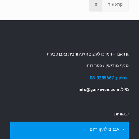
קרא עוד
גן האבן – המרכז לעיצוב הגינה והבית באבן טבעית
סניף מודיעין / כפר רות
טלפון:
08-9285667
מייל: info@gan-even.com
קטגוריות
אבנים לאקווריום