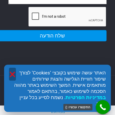
×
האתר עושה שימוש בקובצי 'Cookies' לצורך
שיפור חוויית הגלישה והצגת שירותים
מותאמים אישית. המשך השימוש באתר מהווה
כל הזכויות שמורות לגן האבן - מודיעין כפר רות @2017
הסכמה לשימוש כאמור, בהתאם לאמור
מנוהל ומקודם על ידי חברה לשיווק דיגיטלי seo analytic
ב
מדיניות הפרטיות
.
נשמח לסייע בכל עניין
נוסף.
התקשרו עכשיו :)
מפת אתר