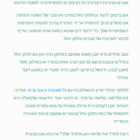
אבנים טבעיות דקורטיביות כעיצובים המוסיפים נוי לשטח החיצוני.
אם ברצונך ליצור גן חלוקי נחל כמרכז העיצובי של השטח הפתוח,
אנו ממליצים לך להתחיל על ידי הגדרת צרכיך לעומת התפיסות
האסתטיות שלך. כדי ליצור דקו שהוא במאה אחוז אותנטי, עדיף
לבחור תערובת של אבנים וחלוקי נחל.
עצב מחדש כדור אבן פשוט שמוצב במתקן כהה גוון עם חלוקי נחל
בגדלים ובצבעים שונים! אם תציב אותו בנפרד או בשילוב פסל
מאבן לבנה, תיכשל בניסיונך לעצב כדור מקורי זה בסגנון דקור
מודרני.
לחלוקי הנחל יתרון ההשתלבות עם כל
סגנונות עיצוב גנים
: מודרני,
מינימליסטי, קלאסי, צרפתי, ים תיכוני ועוד. הדוגמה שלמעלה היא
הוכחה: אבן דקורטיבית גדולה מונחת על מצע נסורת מוכנה
לתוספת של כמה חלוקי נחל צבעוניים שמצננים את האווירה
הכפרית.
רוצה לחדד את מראה הגן אלפיני שלך? אין כמו אבן טבעית