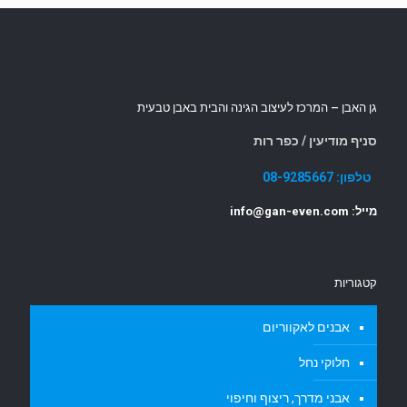
גן האבן – המרכז לעיצוב הגינה והבית באבן טבעית
סניף מודיעין / כפר רות
טלפון:
08-9285667
מייל: info@gan-even.com
קטגוריות
אבנים לאקווריום
חלוקי נחל
אבני מדרך, ריצוף וחיפוי