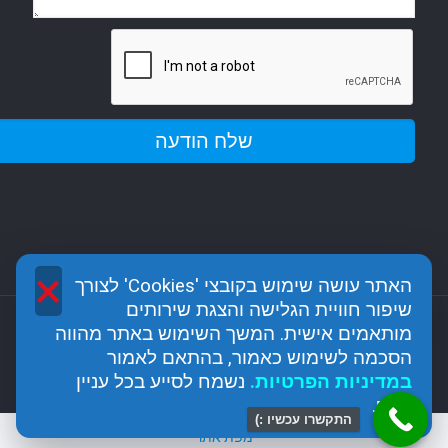
×
האתר עושה שימוש בקובצי 'Cookies' לצורך
שיפור חוויית הגלישה והצגת שירותים
מותאמים אישית. המשך השימוש באתר מהווה
כל הזכויות שמורות לגן האבן - מודיעין כפר רות @2017
הסכמה לשימוש כאמור, בהתאם לאמור
מנוהל ומקודם על ידי חברה לשיווק דיגיטלי seo analytic
ב
מדיניות הפרטיות
.
נשמח לסייע בכל עניין
נוסף.
התקשרו עכשיו :)
מפת אתר