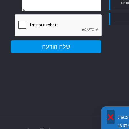
ורים
×
שה והצגת
מוש