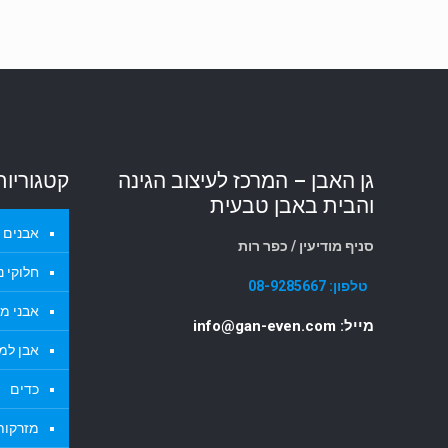
גן האבן – המרכז לעיצוב הגינה
קטגוריות
והבית באבן טבעית
אבנים ל
סניף מודיעין / כפר רות
חלוקי נ
טלפון:
08-9285667
אבני מד
מייל: info@gan-even.com
אבן למ
כדים
מזרקות 