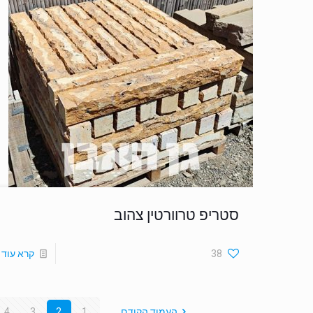
סטריפ טרוורטין צהוב
38
קרא עוד
העמוד הקודם
1
2
3
4