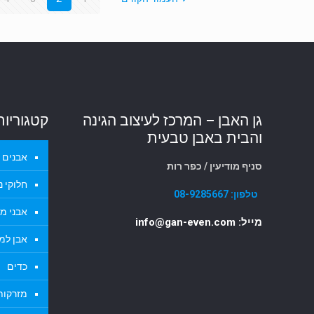
גן האבן – המרכז לעיצוב הגינה
קטגוריות
והבית באבן טבעית
אבנים ל
סניף מודיעין / כפר רות
חלוקי נ
טלפון:
08-9285667
אבני מד
מייל: info@gan-even.com
אבן למ
כדים
מזרקות 