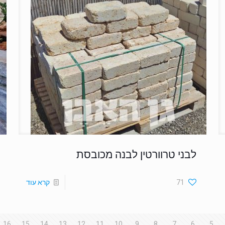
לבני טרוורטין לבנה מכובסת
71
קרא עוד
16
15
14
13
12
11
10
9
8
7
6
5