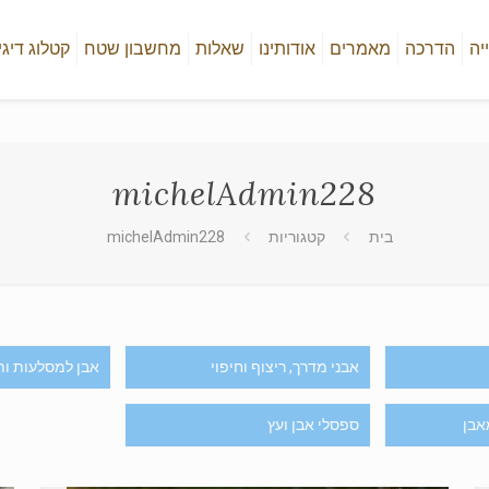
יה
הדרכה
מאמרים
אודותינו
שאלות
מחשבון שטח
קטלוג דיגי
michelAdmin228
בית
קטגוריות
michelAdmin228
אבני מדרך, ריצוף וחיפוי
אבן למסלעות ות
אבן
ספסלי אבן ועץ