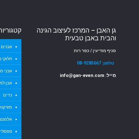
גן האבן – המרכז לעיצוב הגינה
קטגוריות
והבית באבן טבעית
אבנים ל
סניף מודיעין / כפר רות
חלוקי נ
טלפון:
08-9285667
אבני מד
מייל: info@gan-even.com
אבן למ
כדים
מזרקות 
אלמנטי
ספסלי א