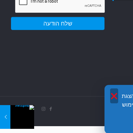
×
שה והצגת
מוש