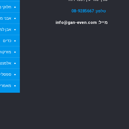
חלוקי נ
טלפון:
08-9285667
אבני מד
מייל: info@gan-even.com
אבן למ
כדים
מזרקות 
אלמנטי
ספסלי א
מאמרי