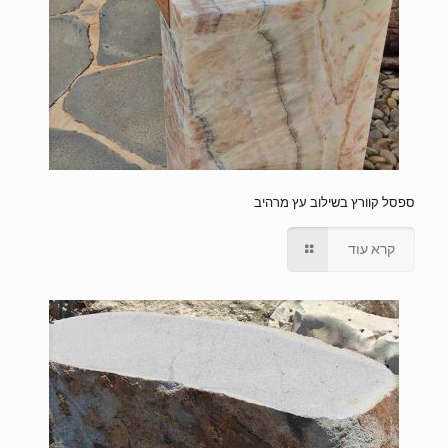
ספסל קוורץ בשילוב עץ מרהיב
קרא עוד