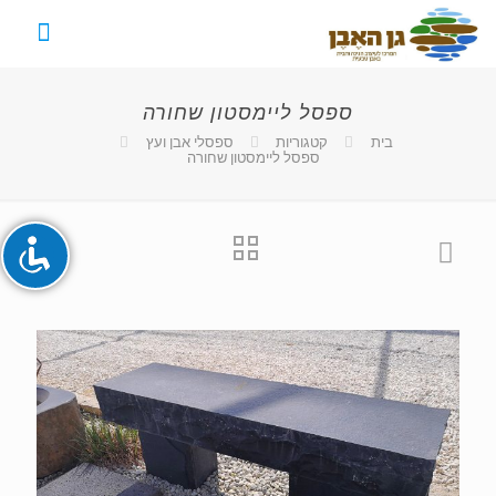
ספסל ליימסטון שחורה
השבת את ההבזקים
visibility_off
בית
קטגוריות
ספסלי אבן ועץ
ספסל ליימסטון שחורה
סמן כותרות
title
צבע רקע
settings
זום (הקטנה)
zoom_out
זום (הגדלה)
zoom_in
הקטנת גופן
remove_circle_outline
הגדלת גופן
add_circle_outline
גופן קריא
spellcheck
ניגודיות בהירה
brightness_high
ניגודיות כהה
brightness_low