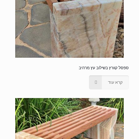
ספסל קוורץ בשילוב עץ מרהיב
קרא עוד