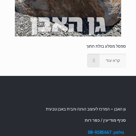
ספסל מסלע בזלת חתוך
קרא עוד
גן האבן – המרכז לעיצוב הגינה והבית באבן טבעית
סניף מודיעין / כפר רות
טלפון:
08-9285667