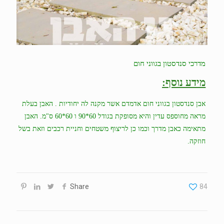
הוסף קו תחתון לקישורים
format_underlined
סמן קישורים
font_download
לאפס
cached
את
השארת משוב
כל
מדרכי סנדסטון בגווני חום
האפשרויות
הצהרת נגישות
מידע נוסף:
אבן סנדסטון בגווני חום אדמדם אשר מקנה לה יחודיות . האבן בעלת
מראה מחוספס עדין והיא מסופקת בגודל 60*90 ו 60*60 ס"מ. האבן
מתאימה כאבן מדרך וכמו כן לריצוף משטחים וחניית רכבים וזאת בשל
חוזקה.
Share
84