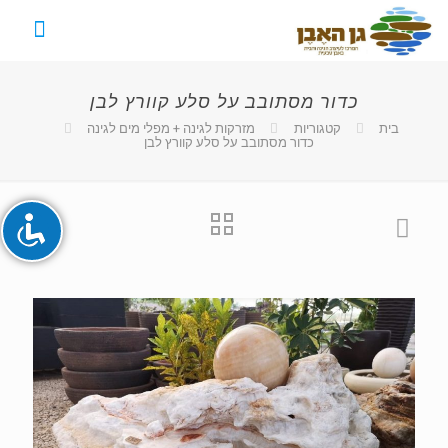
כדור מסתובב על סלע קוורץ לבן
השבת את ההבזקים
visibility_off
בית
קטגוריות
מזרקות לגינה + מפלי מים לגינה
כדור מסתובב על סלע קוורץ לבן
סמן כותרות
title
צבע רקע
settings
זום (הקטנה)
zoom_out
זום (הגדלה)
zoom_in
הקטנת גופן
remove_circle_outline
הגדלת גופן
add_circle_outline
גופן קריא
spellcheck
ניגודיות בהירה
brightness_high
ניגודיות כהה
brightness_low