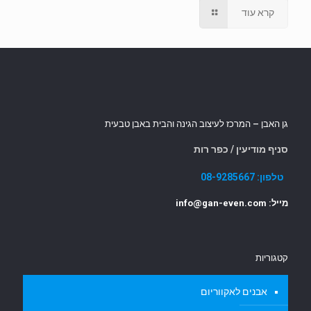
קרא עוד
גן האבן – המרכז לעיצוב הגינה והבית באבן טבעית
סניף מודיעין / כפר רות
טלפון:
08-9285667
מייל: info@gan-even.com
קטגוריות
אבנים לאקווריום