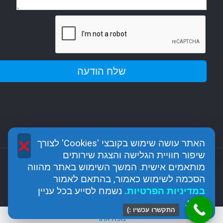
×
האתר עושה שימוש בקובצי 'Cookies' לצורך
שיפור חוויית הגלישה והצגת שירותים
מותאמים אישית. המשך השימוש באתר מהווה
כל הזכויות שמורות לגן האבן - מודיעין כפר רות @2017
הסכמה לשימוש כאמור, בהתאם לאמור
מנוהל ומקודם על ידי חברה לשיווק דיגיטלי seo analytic
ב
מדיניות הפרטיות
.
נשמח לסייע בכל עניין
נוסף.
התקשרו עכשיו :)
מפת אתר