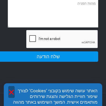
×
האתר עושה שימוש בקובצי 'Cookies' לצורך
שיפור חוויית הגלישה והצגת שירותים
מותאמים אישית. המשך השימוש באתר מהווה
כל הזכויות שמורות לגן האבן - מודיעין כפר רות @2017