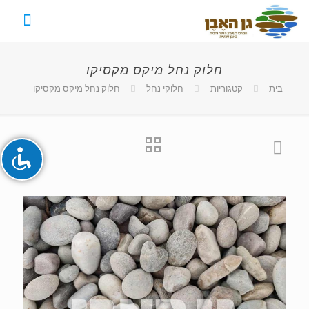
חלוק נחל מיקס מקסיקו
השבת את ההבזקים
visibility_off
בית
קטגוריות
חלוקי נחל
חלוק נחל מיקס מקסיקו
סמן כותרות
title
צבע רקע
settings
זום (הקטנה)
zoom_out
זום (הגדלה)
zoom_in
הקטנת גופן
remove_circle_outline
הגדלת גופן
add_circle_outline
גופן קריא
spellcheck
ניגודיות בהירה
brightness_high
ניגודיות כהה
brightness_low