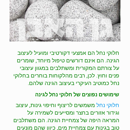
הוסף קו תחתון לקישורים
format_underlined
סמן קישורים
font_download
לאפס
cached
את
השארת משוב
כל
האפשרויות
הצהרת נגישות
חלוקי נחל הם אמצעי דקורטיבי ומועיל לעיצוב
הגינה. הם אינם דורשים טיפול מיוחד, שומרים
על צורתם המקורית ומשתלבים במגוון עיצובי
פנים וחוץ. לכן, רבים מהלקוחות בוחרים בחלוקי
נחל כמוטיב העיקרי בעיצוב הגינה שלהם.
שימושים נפוצים של חלוקי נחל לגינה
חלוקי נחל
משמשים לריצוף וחיפוי גינות, עיצוב
וגידור אזורים בחצר ומסייעים לשמירה על
המראה היפה של צמחיית הגינה. הם משתלבים
טוב בגינות עם צמחיית מים, כיוון שהם מונעים