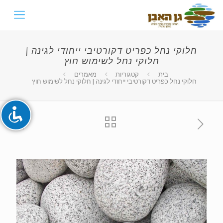
חלוקי נחל כפריט דקורטיבי ייחודי לגינה |
השבת את ההבזקים
visibility_off
חלוקי נחל לשימוש חוץ
סמן כותרות
title
בית
קטגוריות
מאמרים
חלוקי נחל כפריט דקורטיבי ייחודי לגינה | חלוקי נחל לשימוש חוץ
צבע רקע
settings
זום (הקטנה)
zoom_out
זום (הגדלה)
zoom_in
הקטנת גופן
remove_circle_outline
הגדלת גופן
add_circle_outline
גופן קריא
spellcheck
ניגודיות בהירה
brightness_high
ניגודיות כהה
brightness_low