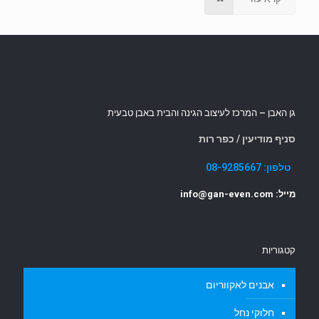
גן האבן – המרכז לעיצוב הגינה והבית באבן טבעית
סניף מודיעין / כפר רות
טלפון:
08-9285667
מייל: info@gan-even.com
קטגוריות
אבנים לאקווריום
חלוקי נחל