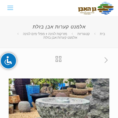
אלמנט קערות אבן בזלת
השבת את ההבזקים
visibility_off
בית
קטגוריות
מזרקות לגינה + מפלי מים לגינה
אלמנט קערות אבן בזלת
סמן כותרות
title
צבע רקע
settings
זום (הקטנה)
zoom_out
זום (הגדלה)
zoom_in
הקטנת גופן
remove_circle_outline
הגדלת גופן
add_circle_outline
גופן קריא
spellcheck
ניגודיות בהירה
brightness_high
ניגודיות כהה
brightness_low