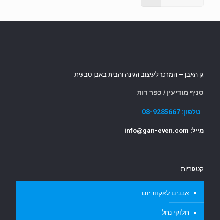
גן האבן – המרכז לעיצוב הגינה והבית באבן טבעית
סניף מודיעין / כפר רות
טלפון:
08-9285667
מייל: info@gan-even.com
קטגוריות
אבנים לאקווריום
חלוקי נחל