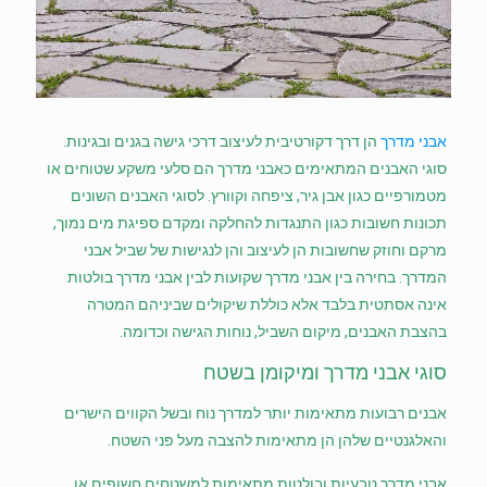
הוסף קו תחתון לקישורים
format_underlined
סמן קישורים
font_download
לאפס
cached
את
השארת משוב
כל
אבני מדרך
הן דרך דקורטיבית לעיצוב דרכי גישה בגנים ובגינות.
האפשרויות
הצהרת נגישות
סוגי האבנים המתאימים כאבני מדרך הם סלעי משקע שטוחים או
מטמורפיים כגון אבן גיר, ציפחה וקוורץ. לסוגי האבנים השונים
תכונות חשובות כגון התנגדות להחלקה ומקדם ספיגת מים נמוך,
מרקם וחוזק שחשובות הן לעיצוב והן לנגישות של שביל אבני
המדרך. בחירה בין אבני מדרך שקועות לבין אבני מדרך בולטות
אינה אסתטית בלבד אלא כוללת שיקולים שביניהם המטרה
בהצבת האבנים, מיקום השביל, נוחות הגישה וכדומה.
סוגי אבני מדרך ומיקומן בשטח
אבנים רבועות מתאימות יותר למדרך נוח ובשל הקווים הישרים
והאלגנטיים שלהן הן מתאימות להצבה מעל פני השטח.
אבני מדרך טבעיות ובולטות מתאימות למשטחים חשופים או