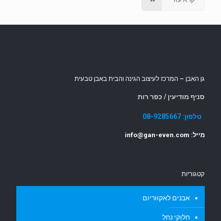
גן האבן – המרכז לעיצוב הגינה והבית באבן טבעית
סניף מודיעין / כפר רות
טלפון:
08-9285667
מייל: info@gan-even.com
קטגוריות
אבנים לאקווריום
חלוקי נחל