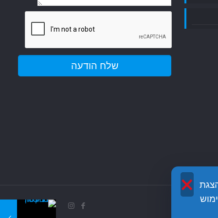
×
שה והצגת
מוש