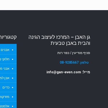
גן האבן – המרכז לעיצוב הגינה
קטגוריות
והבית באבן טבעית
אבנים ל
סניף מודיעין / כפר רות
חלוקי נ
טלפון:
08-9285667
אבני מד
מייל: info@gan-even.com
אבן למ
כדים
מזרקות 
אלמנטי