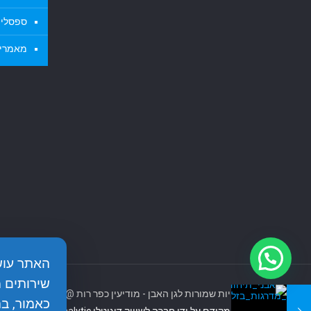
ספסלי א
מאמרי
שירותים 
כל הזכויות שמורות לגן האבן - מודיעין כפר רות @2017
כאמור, ב