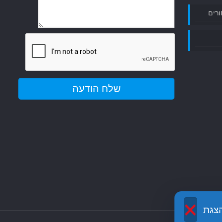
ורים
×
שה והצגת