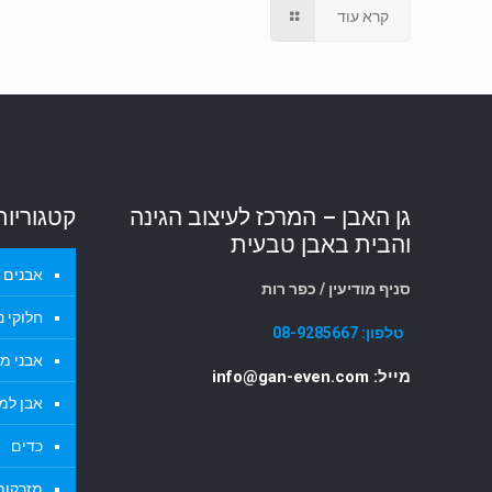
קרא עוד
גן האבן – המרכז לעיצוב הגינה
קטגוריות
והבית באבן טבעית
אבנים ל
סניף מודיעין / כפר רות
חלוקי נ
טלפון:
08-9285667
אבני מד
מייל: info@gan-even.com
אבן למ
כדים
מזרקות 